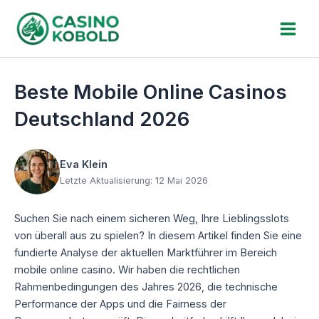
Zum
Inhalt
Main
springen
Men
Beste Mobile Online Casinos
Deutschland 2026
Eva Klein
Letzte Aktualisierung: 12 Mai 2026
Suchen Sie nach einem sicheren Weg, Ihre Lieblingsslots
von überall aus zu spielen? In diesem Artikel finden Sie eine
fundierte Analyse der aktuellen Marktführer im Bereich
mobile online casino. Wir haben die rechtlichen
Rahmenbedingungen des Jahres 2026, die technische
Performance der Apps und die Fairness der