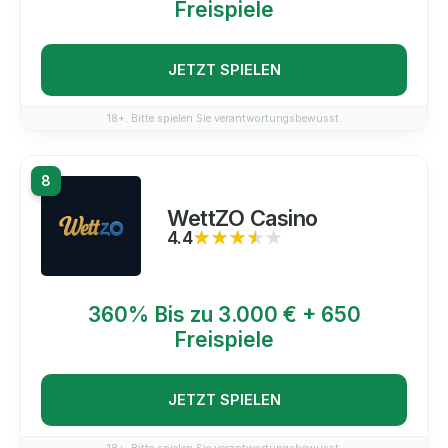
Freispiele
JETZT SPIELEN
18+. Bitte spielen Sie verantwortungsbewusst.
8
WettZO Casino
4.4
★★★★★
★★★★★
360% Bis zu 3.000 € + 650
Freispiele
JETZT SPIELEN