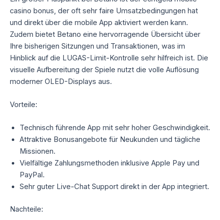
casino bonus, der oft sehr faire Umsatzbedingungen hat
und direkt über die mobile App aktiviert werden kann.
Zudem bietet Betano eine hervorragende Übersicht über
Ihre bisherigen Sitzungen und Transaktionen, was im
Hinblick auf die LUGAS-Limit-Kontrolle sehr hilfreich ist. Die
visuelle Aufbereitung der Spiele nutzt die volle Auflösung
moderner OLED-Displays aus.
Vorteile:
Technisch führende App mit sehr hoher Geschwindigkeit.
Attraktive Bonusangebote für Neukunden und tägliche
Missionen.
Vielfältige Zahlungsmethoden inklusive Apple Pay und
PayPal.
Sehr guter Live-Chat Support direkt in der App integriert.
Nachteile: