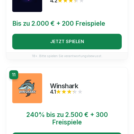
4.2
★★★★★
★★★★★
Bis zu 2.000 € + 200 Freispiele
JETZT SPIELEN
18+. Bitte spielen Sie verantwortungsbewusst.
11
Winshark
4.1
★★★★★
★★★★★
240% bis zu 2.500 € + 300
Freispiele