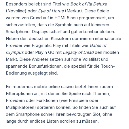
Besonders beliebt sind Titel wie
Book of Ra Deluxe
(Novoline) oder
Eye of Horus
(Merkur). Diese Spiele
wurden von Grund auf in HTML5 neu programmiert, um
sicherzustellen, dass die Symbole auch auf kleineren
Smartphone-Displays scharf und gut erkennbar bleiben.
Neben den deutschen Klassikern dominieren internationale
Provider wie Pragmatic Play mit Titeln wie
Gates of
Olympus
oder Play’n GO mit
Legacy of Dead
den mobilen
Markt. Diese Anbieter setzen auf hohe Volatilität und
spannende Bonusfunktionen, die speziell für die Touch-
Bedienung ausgelegt sind.
Ein modernes mobile online casino bietet Ihnen zudem
Filteroptionen an, mit denen Sie Spiele nach Themen,
Providern oder Funktionen (wie Freispiele oder
Multiplikatoren) sortieren können. So finden Sie auch auf
dem Smartphone schnell Ihren bevorzugten Slot, ohne
lange durch endlose Listen scrollen zu müssen.