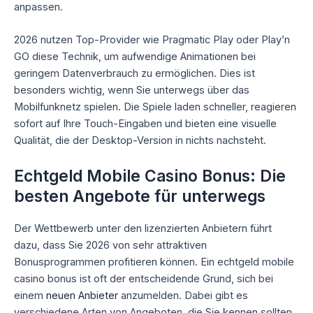
anpassen.
2026 nutzen Top-Provider wie Pragmatic Play oder Play’n
GO diese Technik, um aufwendige Animationen bei
geringem Datenverbrauch zu ermöglichen. Dies ist
besonders wichtig, wenn Sie unterwegs über das
Mobilfunknetz spielen. Die Spiele laden schneller, reagieren
sofort auf Ihre Touch-Eingaben und bieten eine visuelle
Qualität, die der Desktop-Version in nichts nachsteht.
Echtgeld Mobile Casino Bonus: Die
besten Angebote für unterwegs
Der Wettbewerb unter den lizenzierten Anbietern führt
dazu, dass Sie 2026 von sehr attraktiven
Bonusprogrammen profitieren können. Ein echtgeld mobile
casino bonus ist oft der entscheidende Grund, sich bei
einem
neuen Anbieter
anzumelden. Dabei gibt es
verschiedene Arten von Angeboten, die Sie kennen sollten.