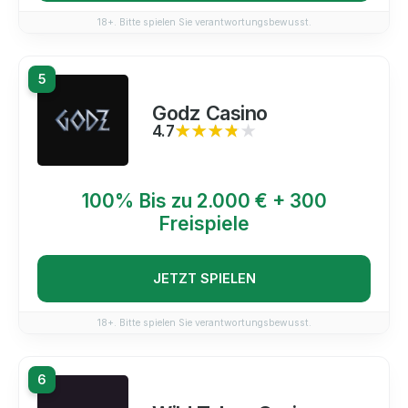
18+. Bitte spielen Sie verantwortungsbewusst.
5
Godz Casino
4.7
★★★★★
★★★★★
100% Bis zu 2.000 € + 300
Freispiele
JETZT SPIELEN
18+. Bitte spielen Sie verantwortungsbewusst.
6