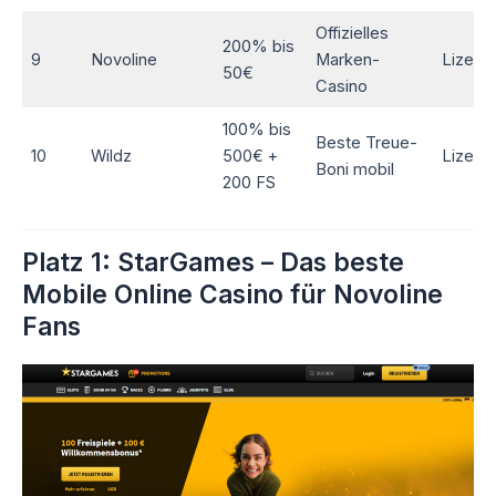
Offizielles
200% bis
9
Novoline
Marken-
Lizenzi
50€
Casino
100% bis
Beste Treue-
10
Wildz
500€ +
Lizenzi
Boni mobil
200 FS
Platz 1: StarGames – Das beste
Mobile Online Casino für Novoline
Fans