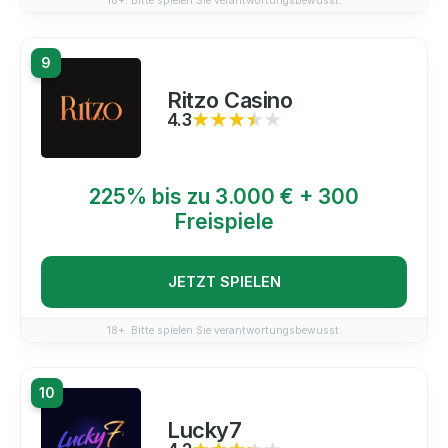
18+. Bitte spielen Sie verantwortungsbewusst.
9
Ritzo Casino
4.3
★★★★★
★★★★★
225% bis zu 3.000 € + 300
Freispiele
JETZT SPIELEN
18+. Bitte spielen Sie verantwortungsbewusst.
10
Lucky7